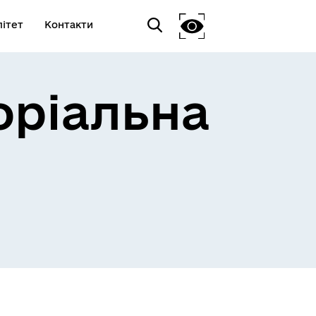
ітет
Контакти
оріальна