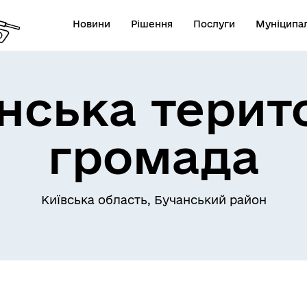
Новини
Рішення
Послуги
Муніципал
ська терит
громада
Київська область, Бучанський район