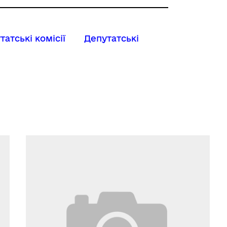
татські комісії
Депутатські