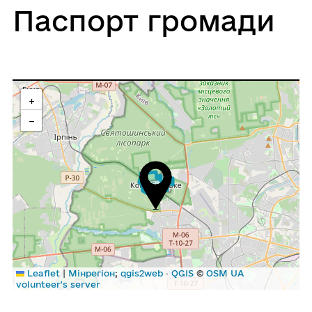
Паспорт громади
+
−
|
Leaflet
Мінрегіон
;
qgis2web
·
QGIS
©
OSM UA
volunteer's server