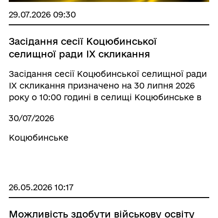
29.07.2026 09:30
Засідання сесії Коцюбинської
селищної ради IX скликання
Засідання сесії Коцюбинської селищної ради
IX скликання призначено на 30 липня 2026
року о 10:00 годині в селищі Коцюбинське в
приміщенні КЗ «Будинок культури»
30/07/2026
Коцюбинської селищної ради за адресою:
сел. Коцюбинське, вул. Доківська, 5
Коцюбинське
26.05.2026 10:17
Можливість здобути військову освіту