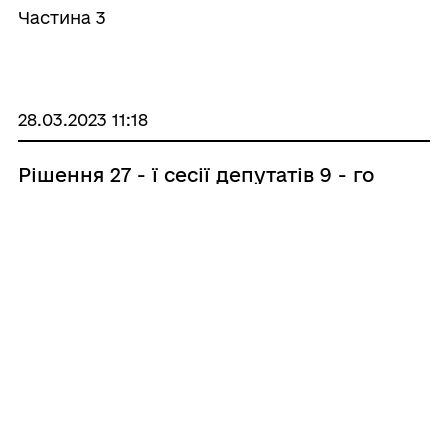
Частина 3
28.03.2023 11:18
Рішення 27 - ї сесії депутатів 9 - го
скликання Коцюбинської селищної
ради
2 частина
28.03.2023 11:09
Рішення 27 - ї сесії депутатів 9 - го